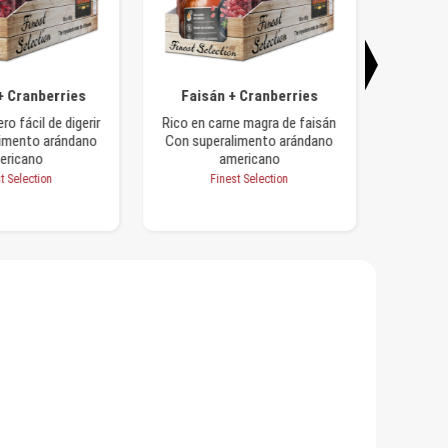
+ Cranberries
Faisán + Cranberries
Kit
ro fácil de digerir
Rico en carne magra de faisán
Rico en
imento arándano
Con superalimento arándano
ericano
americano
Con 
t Selection
Finest Selection