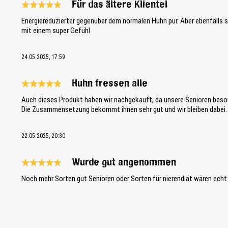
Für das ältere Klientel
Reseña con calificación de 5 de 5 estrellas
Energiereduzierter gegenüber dem normalen Huhn pur. Aber ebenfalls 
mit einem super Gefühl
24.05.2025, 17:59
Huhn fressen alle
Reseña con calificación de 5 de 5 estrellas
Auch dieses Produkt haben wir nachgekauft, da unsere Senioren beso
Die Zusammensetzung bekommt ihnen sehr gut und wir bleiben dabei.
22.05.2025, 20:30
Wurde gut angenommen
Reseña con calificación de 5 de 5 estrellas
Noch mehr Sorten gut Senioren oder Sorten für nierendiät wären echt 