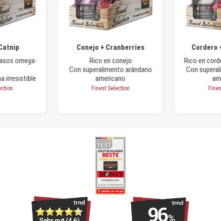
Catnip
Conejo + Cranberries
Cordero 
rasos omega-
Rico en conejo
Rico en corde
Con superalimento arándano
Con superal
 irresistible
americano
am
ection
Finest Selection
Fines