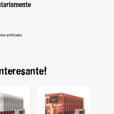
ntariamente
es artificiales
interesante!