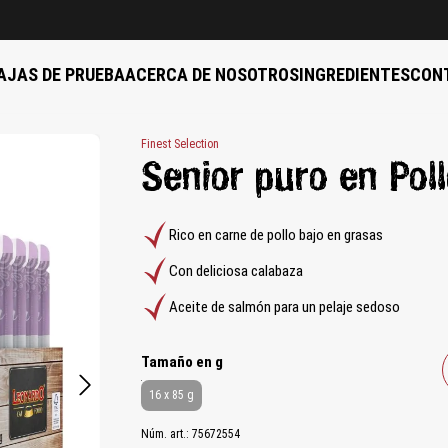
AJAS DE PRUEBA
ACERCA DE NOSOTROS
INGREDIENTES
CON
Finest Selection
Senior puro en Pol
Rico en carne de pollo bajo en grasas
Con deliciosa calabaza
Aceite de salmón para un pelaje sedoso
auswählen
Tamaño en g
16 x 85 g
Núm. art.:
75672554