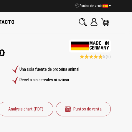
Puntos de venta
TACTO
MADE IN
GERMANY
lo
5
(6)
Calificación promedio de 5 de 5
Una sola fuente de proteína animal
Receta sin cereales ni azúcar
Analysis chart (PDF)
Puntos de venta