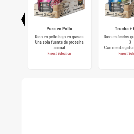
s azules
Puro en Pollo
Trucha + 
venado
Rico en pollo bajo en grasas
Rico en ácidos g
iosos
Una sola fuente de proteína
3
animal
Con menta gatuna
n
Finest Selection
Finest Sel