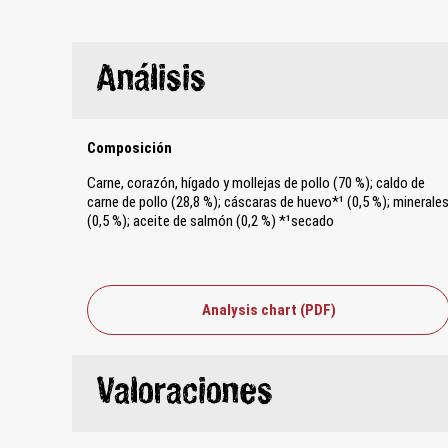
Análisis
Composición
Carne, corazón, hígado y mollejas de pollo (70 %); caldo de
carne de pollo (28,8 %); cáscaras de huevo*¹ (0,5 %); minerale
(0,5 %); aceite de salmón (0,2 %) *¹secado
Analysis chart (PDF)
Valoraciones