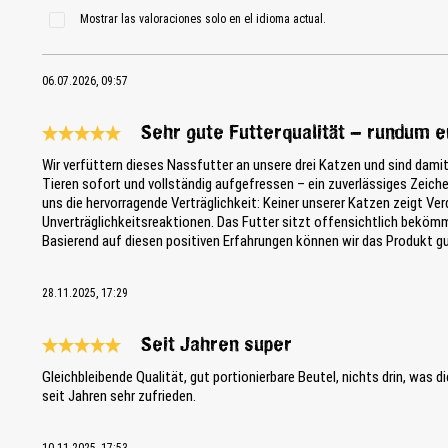
Mostrar las valoraciones solo en el idioma actual.
06.07.2026, 09:57
Sehr gute Futterqualität – rundum
Reseña con calificación de 5 de 5 estrellas
Wir verfüttern dieses Nassfutter an unsere drei Katzen und sind damit 
Tieren sofort und vollständig aufgefressen – ein zuverlässiges Zeich
uns die hervorragende Verträglichkeit: Keiner unserer Katzen zeigt V
Unverträglichkeitsreaktionen. Das Futter sitzt offensichtlich bekömml
Basierend auf diesen positiven Erfahrungen können wir das Produkt 
28.11.2025, 17:29
Seit Jahren super
Reseña con calificación de 5 de 5 estrellas
Gleichbleibende Qualität, gut portionierbare Beutel, nichts drin, was d
seit Jahren sehr zufrieden.