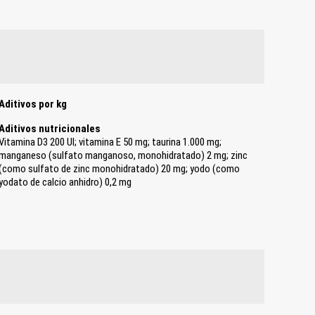
Aditivos por kg
Aditivos nutricionales
Vitamina D3 200 UI; vitamina E 50 mg; taurina 1.000 mg;
manganeso (sulfato manganoso, monohidratado) 2 mg; zinc
(como sulfato de zinc monohidratado) 20 mg; yodo (como
yodato de calcio anhidro) 0,2 mg