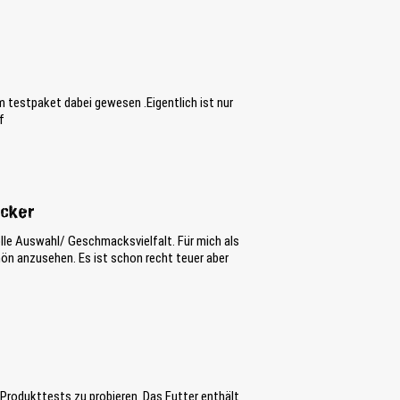
 testpaket dabei gewesen .Eigentlich ist nur
f
ecker
olle Auswahl/ Geschmacksvielfalt. Für mich als
ön anzusehen. Es ist schon recht teuer aber
rodukttests zu probieren. Das Futter enthält