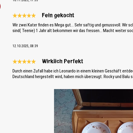
10.11.2025, 17:53
Fein gekocht
Reseña con calificación de 5 de 5 estrellas
Wir zwei Kater finden es Mega gut… Sehr saftig und genussvoll. Wir schl
sind( Teenie) 1 Jahr alt bekommen wir das fressen… Macht weiter s
12.10.2025, 08:39
Wirklich Perfekt
Reseña con calificación de 5 de 5 estrellas
Durch einen Zufall habe ich Leonardo in einem kleinen Geschäft entde
Deutschland hergestellt wird, haben mich überzeugt. Rocky und Balu s
Bildergalerie überspringen