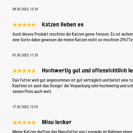
09.03.2023, 13:29
Katzen lieben es
Reseña con calificación de 5 de 5 estrellas
Auch dieses Produkt mochten die Katzen gerne fressen .Es ist aichnim
eine Sorte dabei gewesen die meine Katzen nicht so mochten 2Yh7Te
01.03.2023, 11:29
Hochwertig gut und offensichtlich l
Reseña con calificación de 5 de 5 estrellas
Das Futter wird gut angenommen ist gut verträglich und bietet eine t
Käuferin ist auch das Design/ die Verpackung sehr hochwertig und sch
seinen Preis auch wert.
17.02.2023, 12:53
Miau lecker
Reseña con calificación de 5 de 5 estrellas
Meine Katzen durften das Nassfutter von Leonardo im Rahmen eines P