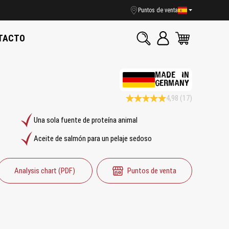
Puntos de venta
TACTO
MADE IN
GERMANY
4,98
(17)
Calificación promedio de 4.9 de 5 e
Una sola fuente de proteína animal
Aceite de salmón para un pelaje sedoso
Analysis chart (PDF)
Puntos de venta