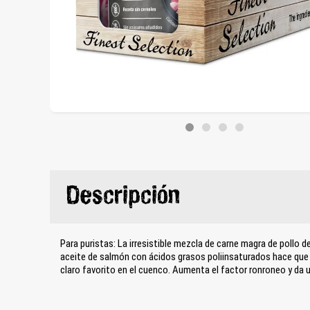
Descripción
Para puristas: La irresistible mezcla de carne magra de pollo d
aceite de salmón con ácidos grasos poliinsaturados hace qu
claro favorito en el cuenco. Aumenta el factor ronroneo y da un 