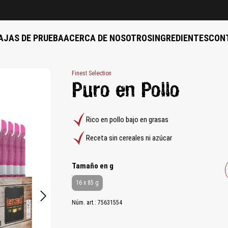
AJAS DE PRUEBA
ACERCA DE NOSOTROS
INGREDIENTES
CON
Finest Selection
Puro en Pollo
Rico en pollo bajo en grasas
Receta sin cereales ni azúcar
auswählen
Tamaño en g
16 x 85 g
Núm. art.:
75631554