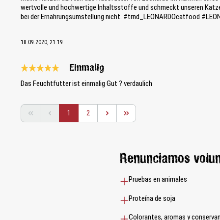
wertvolle und hochwertige Inhaltsstoffe und schmeckt unseren Katze
bei der Ernährungsumstellung nicht. #trnd_LEONARDOcatfood #L
18.09.2020, 21:19
Einmalig
Reseña con calificación de 5 de 5 estrellas
Das Feuchtfutter ist einmalig Gut ? verdaulich
Página
Página
1
2
Renunciamos volu
Pruebas en animales
Proteína de soja
Colorantes, aromas y conservant