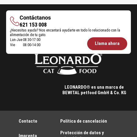
Contáctanos
Contáctanos
621 153 008
¿Necesitas ayuda? Nos encantará ayudarte en todo lo relacionado con la
alimentación de tu gato.
Lun-Jue
08:30-17:00
Öffnungszeiten
Llama ahora
Vie
08:00-14:00
Futterberatung:
LEONARDO® es una marca de
BEWITAL petfood GmbH & Co. KG
Contacto
Política de cancelación
Protección de datos y
Imprenta