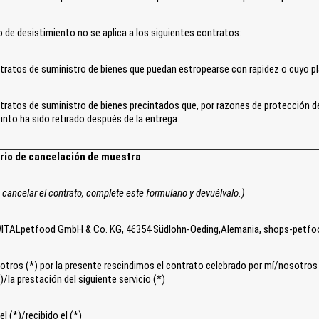
o de desistimiento no se aplica a los siguientes contratos:
tratos de suministro de bienes que puedan estropearse con rapidez o cuyo p
ratos de suministro de bienes precintados que, por razones de protección de 
into ha sido retirado después de la entrega.
rio de cancelación de muestra
 cancelar el contrato, complete este formulario y devuélvalo.)
ITALpetfood GmbH & Co. KG, 46354 Südlohn-Oeding,Alemania, shops-petfo
tros (*) por la presente rescindimos el contrato celebrado por mí/nosotros (
)/la prestación del siguiente servicio (*)
el (*)/recibido el (*)