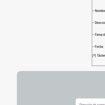
– Nombre
– Direcc
– Firma d
– Fecha
(*) Táche