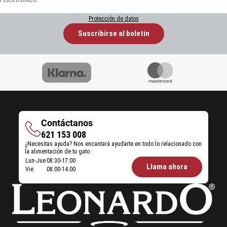
Protección de datos
Suscribirse al boletín
Contáctanos
Contáctanos
621 153 008
¿Necesitas ayuda? Nos encantará ayudarte en todo lo relacionado con
la alimentación de tu gato.
Öffnungszeiten
Lun-Jue
08:30-17:00
Llama ahora
Vie
08:00-14:00
Futterberatung: