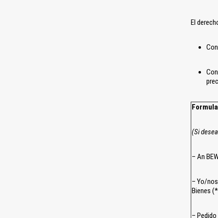
El derech
Con
Cont
prec
Formula
(Si desea
– An BEW
– Yo/noso
Bienes (*
– Pedido 