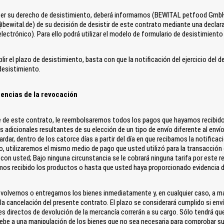
cer su derecho de desistimiento, deberá informarnos (BEWITAL petfood Gmb
ewital.de) de su decisión de desistir de este contrato mediante una declarac
electrónico). Para ello podrá utilizar el modelo de formulario de desistimiento
lir el plazo de desistimiento, basta con que la notificación del ejercicio del
desistimiento.
encias de la revocación
e de este contrato, le reembolsaremos todos los pagos que hayamos recibido 
s adicionales resultantes de su elección de un tipo de envío diferente al en
tardar, dentro de los catorce días a partir del día en que recibamos la notific
, utilizaremos el mismo medio de pago que usted utilizó para la transacción
 con usted; Bajo ninguna circunstancia se le cobrará ninguna tarifa por este
os recibido los productos o hasta que usted haya proporcionado evidencia de
volvernos o entregarnos los bienes inmediatamente y, en cualquier caso, a más
 la cancelación del presente contrato. El plazo se considerará cumplido si env
s directos de devolución de la mercancía correrán a su cargo. Sólo tendrá que p
debe a una manipulación de los bienes que no sea necesaria para comprobar su