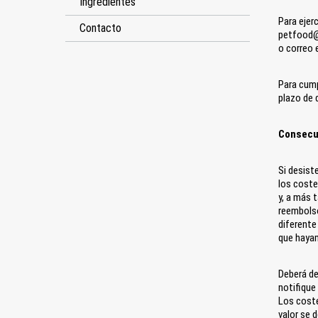
Ingredientes
Para ejer
Contacto
petfood@b
o correo 
Para cump
plazo de 
Consecu
Si desist
los coste
y, a más 
reembolso
diferente
que hayam
Deberá de
notifique
Los coste
valor se 