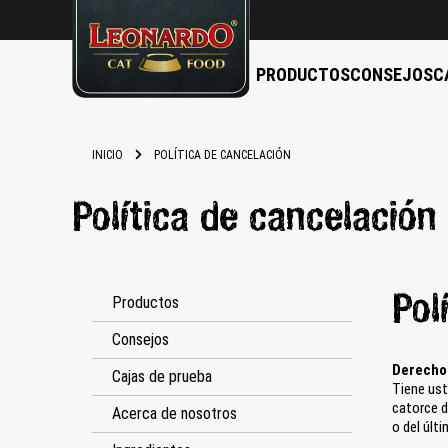
PRODUCTOS
CONSEJOS
C
 búsqueda
Saltar a la navegación principal
INICIO
POLÍTICA DE CANCELACIÓN
Política de cancelación
Pol
Productos
Consejos
Derecho
Cajas de prueba
Tiene ust
catorce d
Acerca de nosotros
o del últi