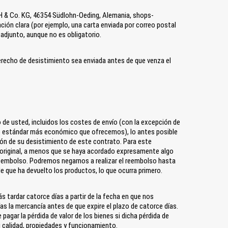
H & Co. KG, 46354 Südlohn-Oeding, Alemania, shops-
ión clara (por ejemplo, una carta enviada por correo postal
 adjunto, aunque no es obligatorio.
 derecho de desistimiento sea enviada antes de que venza el
de usted, incluidos los costes de envío (con la excepción de
vío estándar más económico que ofrecemos), lo antes posible
ación de su desistimiento de este contrato. Para este
 original, a menos que se haya acordado expresamente algo
 reembolso. Podremos negarnos a realizar el reembolso hasta
 que ha devuelto los productos, lo que ocurra primero.
 tardar catorce días a partir de la fecha en que nos
ías la mercancía antes de que expire el plazo de catorce días.
agar la pérdida de valor de los bienes si dicha pérdida de
 calidad, propiedades y funcionamiento.