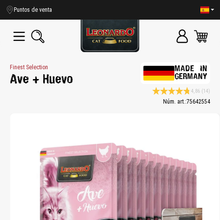
enido principal
Puntos de venta
Finest Selection
MADE IN
GERMANY
Ave + Huevo
4,86
(14)
Calificación promedio de
Núm. art.:
75642554
Bildergalerie überspringen