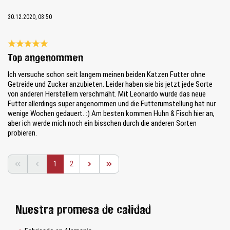
30.12.2020, 08:50
Reseña con calificación de 5 de 5 estrellas
Top angenommen
Ich versuche schon seit langem meinen beiden Katzen Futter ohne
Getreide und Zucker anzubieten. Leider haben sie bis jetzt jede Sorte
von anderen Herstellern verschmäht. Mit Leonardo wurde das neue
Futter allerdings super angenommen und die Futterumstellung hat nur
wenige Wochen gedauert. :) Am besten kommen Huhn & Fisch hier an,
aber ich werde mich noch ein bisschen durch die anderen Sorten
probieren.
Página
Página
1
2
Nuestra promesa de calidad