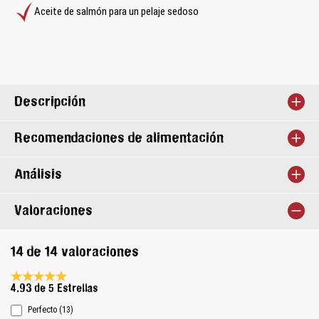
Aceite de salmón para un pelaje sedoso
Descripción
Recomendaciones de alimentación
Análisis
Valoraciones
14 de 14 valoraciones
Calificación promedio de 4.9 de 5 estrellas
4.93 de 5 Estrellas
Perfecto (13)