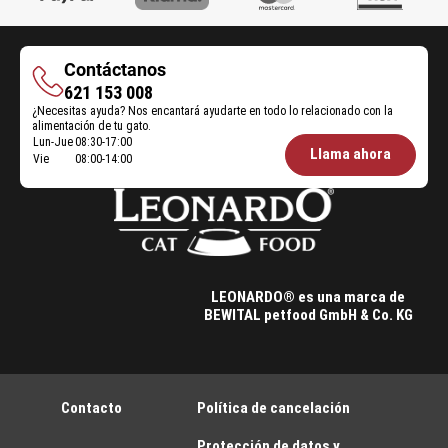
Contáctanos
Contáctanos
621 153 008
¿Necesitas ayuda? Nos encantará ayudarte en todo lo relacionado con la
alimentación de tu gato.
Lun-Jue
08:30-17:00
Öffnungszeiten
Llama ahora
Vie
08:00-14:00
Futterberatung:
LEONARDO® es una marca de
BEWITAL petfood GmbH & Co. KG
Contacto
Política de cancelación
Protección de datos y