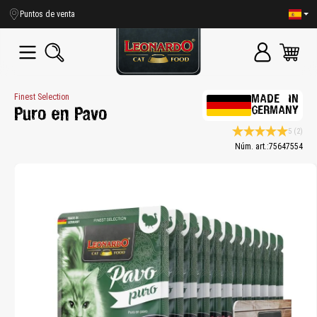
enido principal
Puntos de venta
Finest Selection
MADE IN
GERMANY
Puro en Pavo
5
(2)
Calificación promedio
Núm. art.:
75647554
Bildergalerie überspringen