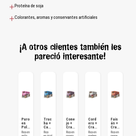
Proteína de soja
Colorantes, aromas y conservantes artificiales
¡A otros clientes también les
pareció interesante!
Vena
Puro
Truc
Cone
Cord
Fais
K
do +
en
ha +
jo +
ero +
án +
n
Arán
Poll
Catn
Cran
Cran
Cran
p
dano
o
ip
berri
berri
berri
e
Rico en
Rico en
Rico
Rico en
Rico en
Rico en
Ri
s
es
es
es
A
delicio
pollo
en ácid
conejo
cordero
carne
ca