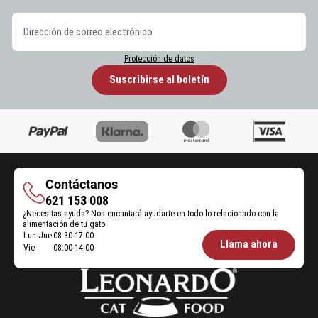
Protección de datos
Suscribirse al boletín
Contáctanos
Contáctanos
621 153 008
¿Necesitas ayuda? Nos encantará ayudarte en todo lo relacionado con la
alimentación de tu gato.
Lun-Jue
08:30-17:00
Öffnungszeiten
Llama ahora
Vie
08:00-14:00
Futterberatung: