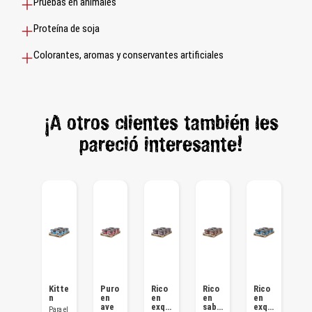
Pruebas en animales
Proteína de soja
Colorantes, aromas y conservantes artificiales
¡A otros clientes también les
pareció interesante!
Rico
Kitte
Puro
Rico
Rico
Rico
R
en
n
en
en
en
en
e
apet
ave
exqu
sabr
exqu
a
Para el