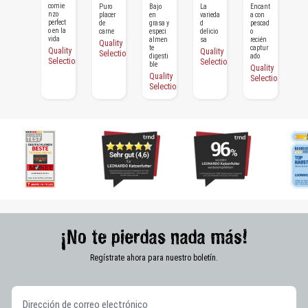
itoso
isito
oso
isito
i
comie
Jugoso
Puro
Bajo
La
Encant
Ju
tern
cone
híga
pesc
t
nzo
y
placer
en
varieda
a con
y
era
jo
do
ado
e
perfect
sabros
de
grasa y
d
pescad
sa
mari
o en la
o
carne
especi
delicio
o
o
no
vida
almen
sa
recién
Quality
Quality
Qu
te
captur
Quality
Quality
Selection
Selection
Se
digesti
ado
Selection
Selection
ble
Quality
Quality
Selection
Selection
¡No te pierdas nada más!
Regístrate ahora para nuestro boletín.