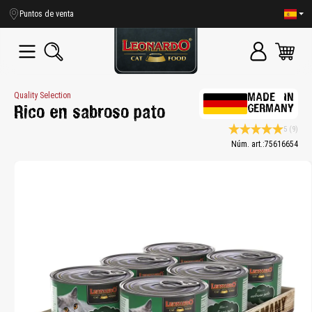
enido principal
Puntos de venta
Quality Selection
MADE IN
GERMANY
Rico en sabroso pato
5
(9)
Calificación promedio
Núm. art.:
75616654
Bildergalerie überspringen