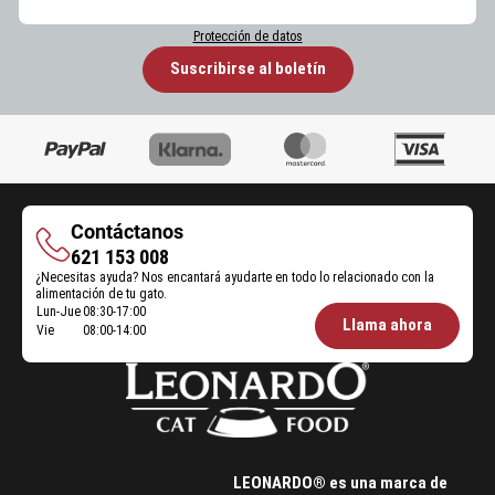
Protección de datos
Suscribirse al boletín
Contáctanos
Contáctanos
621 153 008
¿Necesitas ayuda? Nos encantará ayudarte en todo lo relacionado con la
alimentación de tu gato.
Lun-Jue
08:30-17:00
Öffnungszeiten
Llama ahora
Vie
08:00-14:00
Futterberatung:
LEONARDO® es una marca de