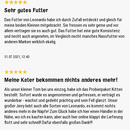
Reseña con calificación de 5 de 5 estrellas
Sehr gutes Futter
Das Futter von Leonardo habe ich durch Zufall entdeckt und gleich für
meine beiden Kleinen mitgebracht. Sie fressen es sehr gerne und vor
allem vertragen sie es auch gut. Das Futter hat eine gute Konsistenz
und riecht auch angenehm, im Vergleich riecht manches Nassfutter von
anderen Marken wirklich ekelig.
31.07.2021, 12:40
Reseña con calificación de 5 de 5 estrellas
Meine Kater bekommen nichts anderes mehr!
Als unser kleiner Tom bei uns einzog, habe ich das Probierpaket Kitten
bestellt. Sofort wurde es angenommen und gefressen, er verträgt es
wunderbar - wächst und gedeiht prächtig und sein Fell glänzt. Unser
großer Jerry liebt auch alle Sorten von Leonardo, es kommt nichts
anderes mehr in die Näpfe! Zum Glück habe ich hier einen Händler in der
Nähe, wo ich es kaufen kann, aber auch hier online klappt die Lieferung
flott und sehr schnell! Dafür ebenfalls großen Dank!!!