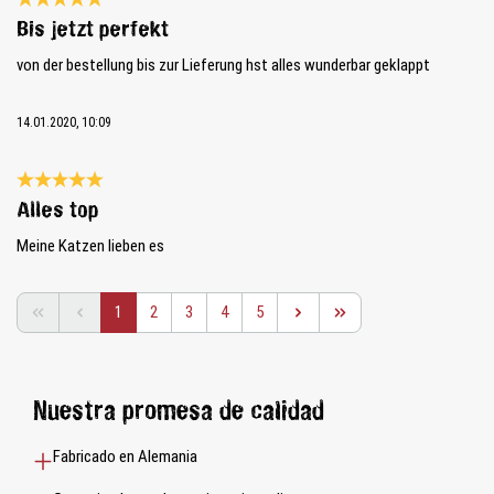
Reseña con calificación de 5 de 5 estrellas
Bis jetzt perfekt
von der bestellung bis zur Lieferung hst alles wunderbar geklappt
14.01.2020, 10:09
Reseña con calificación de 5 de 5 estrellas
Alles top
Meine Katzen lieben es
Página
Página
Página
Página
Página
1
2
3
4
5
Nuestra promesa de calidad
Fabricado en Alemania