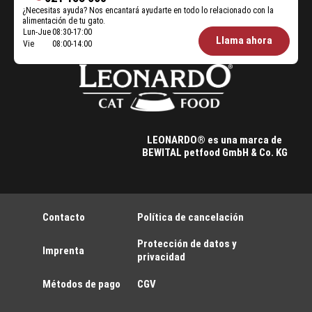
¿Necesitas ayuda? Nos encantará ayudarte en todo lo relacionado con la
alimentación de tu gato.
Lun-Jue
08:30-17:00
Öffnungszeiten
Llama ahora
Vie
08:00-14:00
Futterberatung:
LEONARDO® es una marca de
BEWITAL petfood GmbH & Co. KG
Contacto
Política de cancelación
Protección de datos y
Imprenta
privacidad
Métodos de pago
CGV