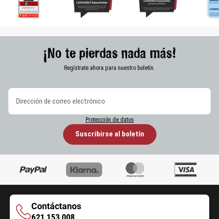
¡No te pierdas nada más!
Regístrate ahora para nuestro boletín.
Protección de datos
Suscribirse al boletín
Contáctanos
Contáctanos
621 153 008