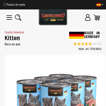
enido principal
Puntos de venta
Quality Selection
MADE IN
GERMANY
Kitten
Rico en ave
4,88
(50)
Calificación promedio de
Núm. art.:
75624654
Bildergalerie überspringen