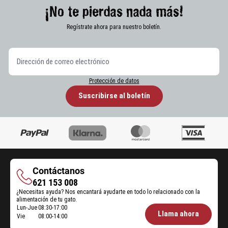
¡No te pierdas nada más!
Regístrate ahora para nuestro boletín.
Protección de datos
Suscribirse al boletín
Contáctanos
Contáctanos
621 153 008
¿Necesitas ayuda? Nos encantará ayudarte en todo lo relacionado con la
alimentación de tu gato.
Lun-Jue
08:30-17:00
Öffnungszeiten
Llama ahora
Vie
08:00-14:00
Futterberatung: