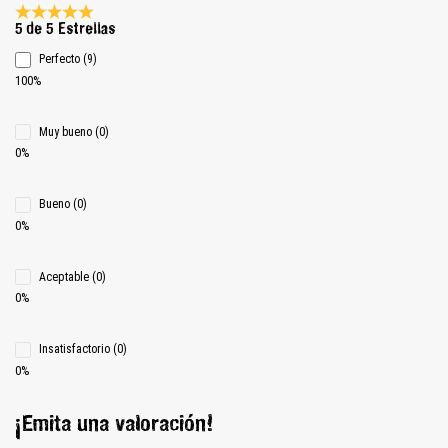
Calificación promedio de 5 de 5 estrellas
5 de 5 Estrellas
Perfecto (9)
100%
Muy bueno (0)
0%
Bueno (0)
0%
Aceptable (0)
0%
Insatisfactorio (0)
0%
¡Emita una valoración!