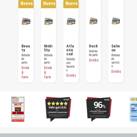
Nuevo
Nuevo
Nuevo
Beef
Beau
Mobi
Atla
Duck
Salm
B
ty
lity
ntic
on
Bebida
Bebida
Be
cod
de
de pato
de
Bebida
Bebida
Bebida
carne
ca
de
de
de
Bebida
Drinks
de res
de
pollo
pollo
salmó
con
n
bacala
Drinks
D
Drink
Drink
o
Drinks
&
&
Drinks
Care
Care