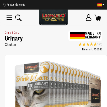
enido principal
Puntos de venta
Drink & Care
MADE IN
GERMANY
Urinary
Chicken
5
(9)
Calificación promedio
Núm. art.:
756645
Bildergalerie überspringen