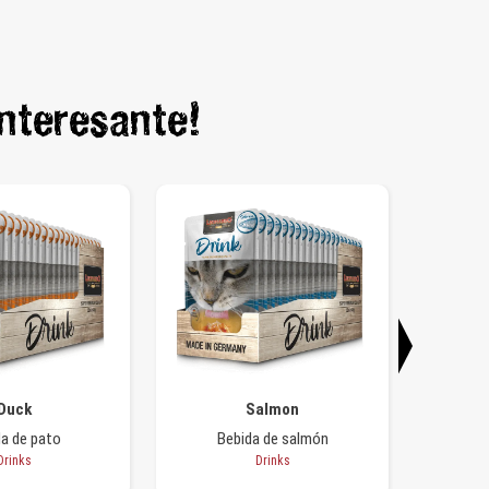
interesante!
Duck
Salmon
da de pato
Bebida de salmón
Bebi
Drinks
Drinks