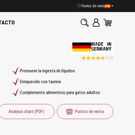
Puntos de venta
TACTO
MADE IN
GERMANY
5
(4)
Calificación promedio de 5 de 5
Promueve la ingesta de líquidos
Enriquecido con taurina
Complemento alimenticio para gatos adultos
Analysis chart (PDF)
Puntos de venta