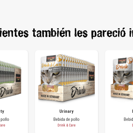
lientes también les pareció 
ity
Urinary
 pollo
Bebida de pollo
Bebi
Care
Drink & Care