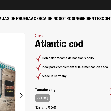
AJAS DE PRUEBA
ACERCA DE NOSOTROS
INGREDIENTES
CON
Drinks
Atlantic cod
Con caldo y carne de bacalao y pollo
Ideal para complementar la alimentación seca
Made in Germany
auswählen
Tamaño en g
20 x 40 g
Núm. art.:
756655