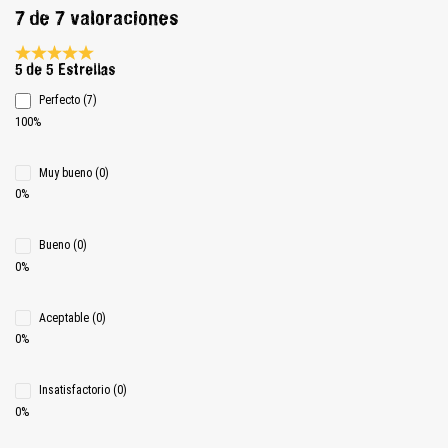
7 de 7 valoraciones
Calificación promedio de 5 de 5 estrellas
5 de 5 Estrellas
Perfecto (7)
100%
Muy bueno (0)
0%
Bueno (0)
0%
Aceptable (0)
0%
Insatisfactorio (0)
0%