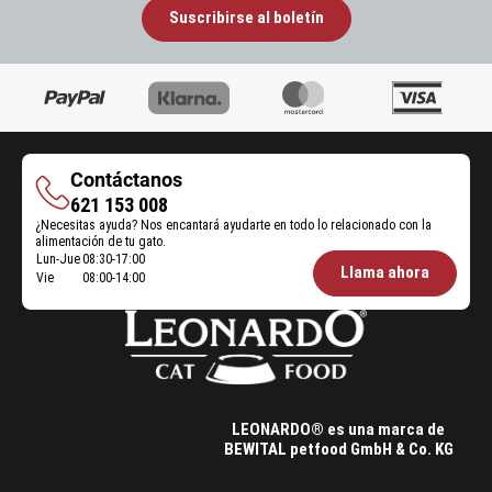
Suscribirse al boletín
Contáctanos
Contáctanos
621 153 008
¿Necesitas ayuda? Nos encantará ayudarte en todo lo relacionado con la
alimentación de tu gato.
Lun-Jue
08:30-17:00
Öffnungszeiten
Llama ahora
Vie
08:00-14:00
Futterberatung:
LEONARDO® es una marca de
BEWITAL petfood GmbH & Co. KG