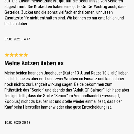
gut. Die Zusammensetzung ist gut auf die Bedürfnisse von Senioren
abgestimmt. Die Kroketten haben eine gute Größe. Wichtig auch, dass
Getreide, Zucker und die sonst vielfach enthaltenen, unnützen
Zusatzstoffe nicht enthalten sind. Wir können es nur empfehlen und
bleiben dabei.
07.05.2025, 14:47
Reseña con calificación de 5 de 5 estrellas
Meine Katzen lieben es
Meine beiden haarigen Ungeheuer (Kater 13 J. und Katze 10 J. alt) lieben
es. Ich habe es aber erst seit zwei Wochen im Einsatz und kann daher
noch nichts zur Langzeitwirkung sagen. Beide bekommen zum
Frühstück das "Senior" und abends das "Adult GF Salmon". Ich habe aber
festgestellt, dass die Sorte "Senior" im Versandhandel (Fressnapf,
Zooplus) nicht zu kaufen ist und stelle wieder einmal fest, dass der
Kauf beim Hersteller immer wieder eine gute Entscheidung ist.
10.02.2020, 20:13