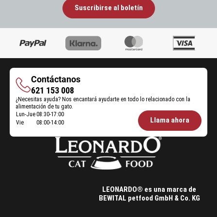
Suscribirse al boletín
Contáctanos
Contáctanos
621 153 008
¿Necesitas ayuda? Nos encantará ayudarte en todo lo relacionado con la
alimentación de tu gato.
Lun-Jue
08:30-17:00
Öffnungszeiten
Llama ahora
Vie
08:00-14:00
Futterberatung:
LEONARDO® es una marca de
BEWITAL petfood GmbH & Co. KG