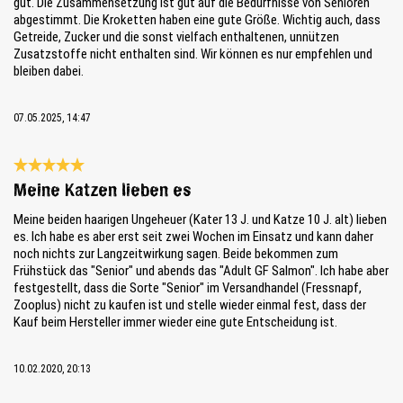
gut. Die Zusammensetzung ist gut auf die Bedürfnisse von Senioren
abgestimmt. Die Kroketten haben eine gute Größe. Wichtig auch, dass
Getreide, Zucker und die sonst vielfach enthaltenen, unnützen
Zusatzstoffe nicht enthalten sind. Wir können es nur empfehlen und
bleiben dabei.
07.05.2025, 14:47
Reseña con calificación de 5 de 5 estrellas
Meine Katzen lieben es
Meine beiden haarigen Ungeheuer (Kater 13 J. und Katze 10 J. alt) lieben
es. Ich habe es aber erst seit zwei Wochen im Einsatz und kann daher
noch nichts zur Langzeitwirkung sagen. Beide bekommen zum
Frühstück das "Senior" und abends das "Adult GF Salmon". Ich habe aber
festgestellt, dass die Sorte "Senior" im Versandhandel (Fressnapf,
Zooplus) nicht zu kaufen ist und stelle wieder einmal fest, dass der
Kauf beim Hersteller immer wieder eine gute Entscheidung ist.
10.02.2020, 20:13