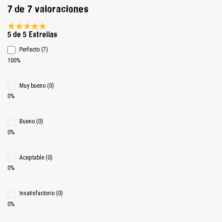
7 de 7 valoraciones
Calificación promedio de 5 de 5 estrellas
5 de 5 Estrellas
Perfecto (7)
100%
Muy bueno (0)
0%
Bueno (0)
0%
Aceptable (0)
0%
Insatisfactorio (0)
0%