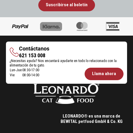
Suscribirse al boletín
Contáctanos
Contáctanos
621 153 008
¿Necesitas ayuda? Nos encantará ayudarte en todo lo relacionado con la
alimentación de tu gato.
Lun-Jue
08:30-17:00
Öffnungszeiten
Llama ahora
Vie
08:00-14:00
Futterberatung:
LEONARDO® es una marca de
BEWITAL petfood GmbH & Co. KG