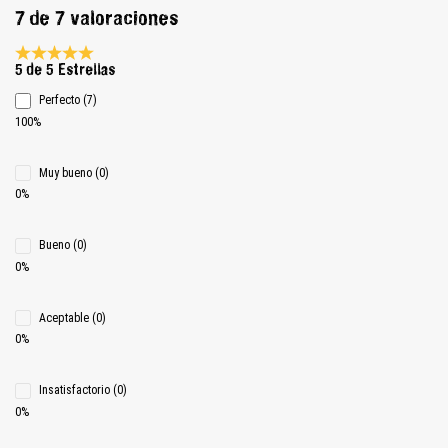
7 de 7 valoraciones
Calificación promedio de 5 de 5 estrellas
5 de 5 Estrellas
Perfecto (7)
100%
Muy bueno (0)
0%
Bueno (0)
0%
Aceptable (0)
0%
Insatisfactorio (0)
0%