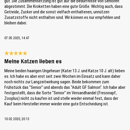
gut. Die Zusammensetzung ist gut auf die Bedürfnisse von Senioren
abgestimmt. Die Kroketten haben eine gute Größe. Wichtig auch, dass
Getreide, Zucker und die sonst vielfach enthaltenen, unnützen
Zusatzstoffe nicht enthalten sind. Wir können es nur empfehlen und
bleiben dabei.
07.05.2025, 14:47
Reseña con calificación de 5 de 5 estrellas
Meine Katzen lieben es
Meine beiden haarigen Ungeheuer (Kater 13 J. und Katze 10 J. alt) lieben
es. Ich habe es aber erst seit zwei Wochen im Einsatz und kann daher
noch nichts zur Langzeitwirkung sagen. Beide bekommen zum
Frühstück das "Senior" und abends das "Adult GF Salmon". Ich habe aber
festgestellt, dass die Sorte "Senior" im Versandhandel (Fressnapf,
Zooplus) nicht zu kaufen ist und stelle wieder einmal fest, dass der
Kauf beim Hersteller immer wieder eine gute Entscheidung ist.
10.02.2020, 20:13