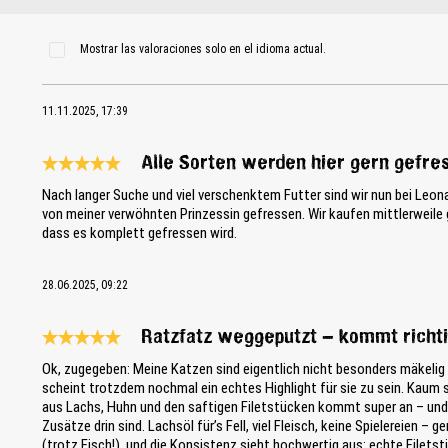
Mostrar las valoraciones solo en el idioma actual.
11.11.2025, 17:39
Alle Sorten werden hier gern gefre
Reseña con calificación de 5 de 5 estrellas
Nach langer Suche und viel verschenktem Futter sind wir nun bei Leo
von meiner verwöhnten Prinzessin gefressen. Wir kaufen mittlerweile g
dass es komplett gefressen wird.
28.06.2025, 09:22
Ratzfatz weggeputzt – kommt richti
Reseña con calificación de 5 de 5 estrellas
Ok, zugegeben: Meine Katzen sind eigentlich nicht besonders mäkelig –
scheint trotzdem nochmal ein echtes Highlight für sie zu sein. Kaum s
aus Lachs, Huhn und den saftigen Filetstücken kommt super an – und i
Zusätze drin sind. Lachsöl für’s Fell, viel Fleisch, keine Spielereien 
(trotz Fisch!), und die Konsistenz sieht hochwertig aus: echte Filet