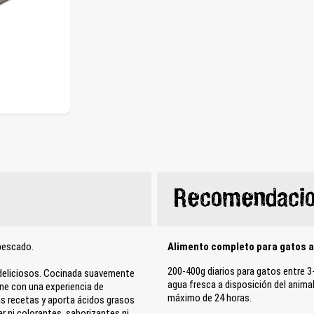
Recomendacio
pescado.
Alimento completo para gatos ad
200-400g diarios para gatos entre 3
 deliciosos. Cocinada suavemente
agua fresca a disposición del animal.
arne con una experiencia de
máximo de 24 horas.
las recetas y aporta ácidos grasos
r ni colorantes, saborizantes ni