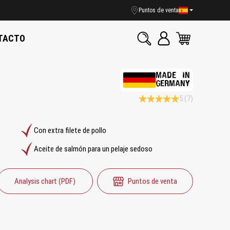
Puntos de venta
TACTO
MADE IN
GERMANY
5
(7)
Calificación promedio de 5 de 5
Con extra filete de pollo
Aceite de salmón para un pelaje sedoso
Analysis chart (PDF)
Puntos de venta