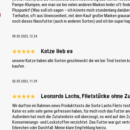
Pampe-Klumpen, wie man sie bei vielen anderen Marken leider oft find
Pluspunkt! (Was soll ich sagen – ich könnte mich stundenlang darüber 
Tierhalter, oft aus Unwissenheit, mit dem Kauf großer Marken grausam
noch dieses Nassfutter (auch in anderen Sorten) und ich bin super happ
09.03.2023, 12:24
Katze lieb es
Reseña con calificación de 5 de 5 estrellas
unserer Katze haben alle Sorten geschmeckt die wir bei Trnd testen 
kaufen .
02.03.2023, 11:29
Leonardo Lachs, Filetstücke ohne Z
Reseña con calificación de 5 de 5 estrellas
Wir durften im Rahmen eines Produkttests die Sorte Lachs Filets tes
Kater es sehr sehr gerne gefressen haben, für mich roch das Futter an
Außerdem hat mich die Zutatenliste voll überzeugt, es wird auf den Z
Konservierungs- und Lockstoffen verzichtet. Das Futter war gut verträ
Erbrechen oder Durchfall. Meine klare Empfehlung hierzu.