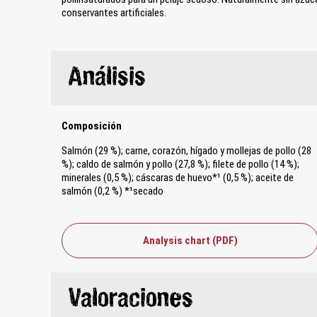
conservantes artificiales.
Análisis
Composición
Salmón (29 %); carne, corazón, hígado y mollejas de pollo (28
%); caldo de salmón y pollo (27,8 %); filete de pollo (14 %);
minerales (0,5 %); cáscaras de huevo*¹ (0,5 %); aceite de
salmón (0,2 %) *¹secado
Analysis chart (PDF)
Valoraciones