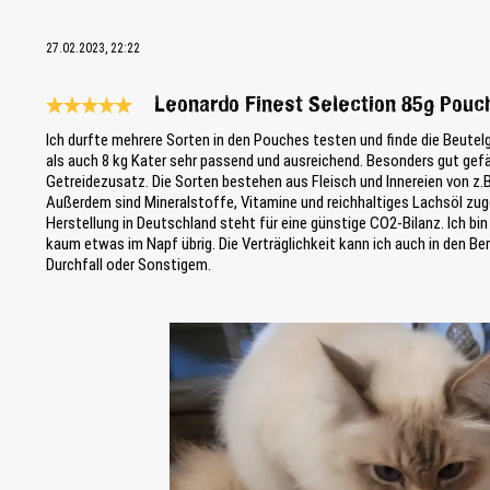
27.02.2023, 22:22
Leonardo Finest Selection 85g Pouc
Reseña con calificación de 5 de 5 estrellas
Ich durfte mehrere Sorten in den Pouches testen und finde die Beutel
als auch 8 kg Kater sehr passend und ausreichend. Besonders gut gefä
Getreidezusatz. Die Sorten bestehen aus Fleisch und Innereien von z.
Außerdem sind Mineralstoffe, Vitamine und reichhaltiges Lachsöl zuge
Herstellung in Deutschland steht für eine günstige CO2-Bilanz. Ich bi
kaum etwas im Napf übrig. Die Verträglichkeit kann ich auch in den Ber
Durchfall oder Sonstigem.
Bildergalerie überspringen