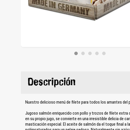
Descripción
Nuestro delicioso menú de filete para todos los amantes del 
Jugoso salmón enriquecido con pollo y trozos de filete extra
en su propio jugo, se convierte en una irresistible delicia de c
masticación especial. El aceite de salmón da el toque final a 
poliinsaturados para un pelaje sedoso. Naturalmente sin azúca