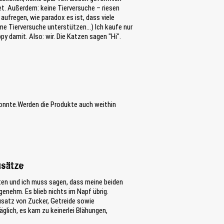
et. Außerdem: keine Tierversuche – riesen
aufregen, wie paradox es ist, dass viele
e Tierversuche unterstützen...) Ich kaufe nur
y damit. Also: wir. Die Katzen sagen "Hi".
konnte.Werden die Produkte auch weithin
usätze
ten und ich muss sagen, dass meine beiden
genehm. Es blieb nichts im Napf übrig.
usatz von Zucker, Getreide sowie
glich, es kam zu keinerlei Blähungen,