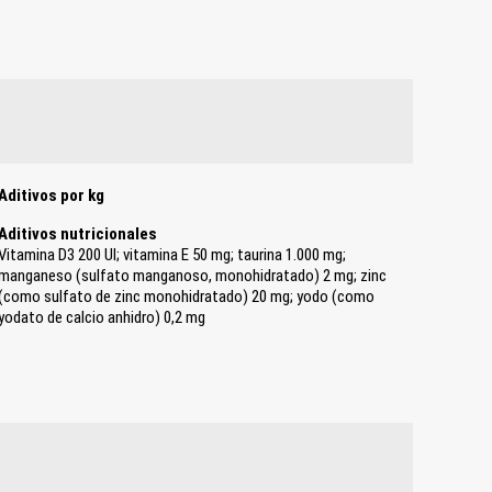
Aditivos por kg
Aditivos nutricionales
Vitamina D3 200 UI; vitamina E 50 mg; taurina 1.000 mg;
manganeso (sulfato manganoso, monohidratado) 2 mg; zinc
(como sulfato de zinc monohidratado) 20 mg; yodo (como
yodato de calcio anhidro) 0,2 mg