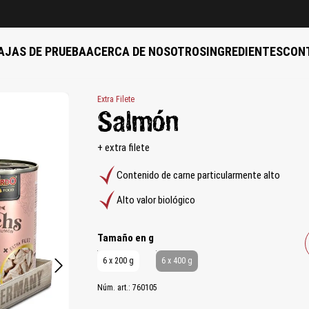
AJAS DE PRUEBA
ACERCA DE NOSOTROS
INGREDIENTES
CON
Extra Filete
Salmón
+ extra filete
Contenido de carne particularmente alto
Alto valor biológico
auswählen
Tamaño en g
6 x 200 g
6 x 400 g
Núm. art.:
760105