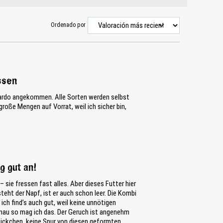
Ordenado por
ssen
nardo angekommen. Alle Sorten werden selbst
roße Mengen auf Vorrat, weil ich sicher bin,
g gut an!
 sie fressen fast alles. Aber dieses Futter hier
teht der Napf, ist er auch schon leer. Die Kombi
ch find’s auch gut, weil keine unnötigen
– genau so mag ich das. Der Geruch ist angenehm
stückchen, keine Spur von diesen geformten