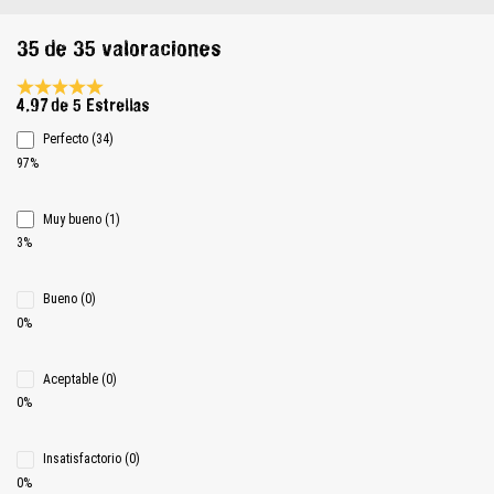
35 de 35 valoraciones
Calificación promedio de 4.9 de 5 estrellas
4.97 de 5 Estrellas
Perfecto (34)
97%
Muy bueno (1)
3%
Bueno (0)
0%
Aceptable (0)
0%
Insatisfactorio (0)
0%