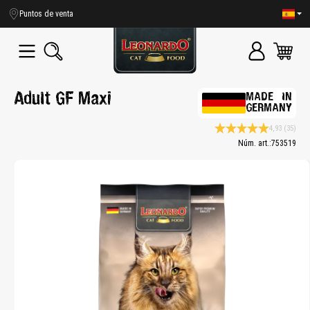
enido principal
Puntos de venta
Adult GF Maxi
MADE IN
GERMANY
4,93
(35)
Calificación promedio de
Núm. art.:
753519
Bildergalerie überspringen