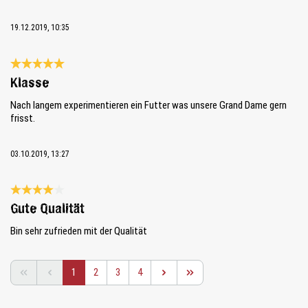
19.12.2019, 10:35
Reseña con calificación de 5 de 5 estrellas
Klasse
Nach langem experimentieren ein Futter was unsere Grand Dame gern
frisst.
03.10.2019, 13:27
Reseña con calificación de 4 de 5 estrellas
Gute Qualität
Bin sehr zufrieden mit der Qualität
Página
Página
Página
Página
1
2
3
4