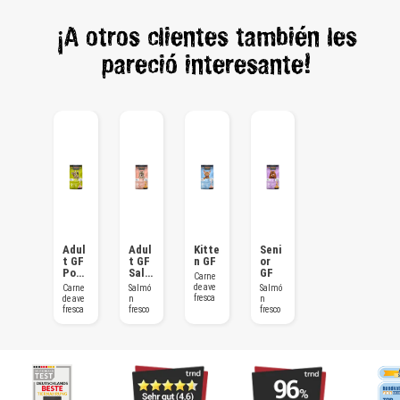
¡A otros clientes también les
pareció interesante!
Adul
Adul
Kitte
Seni
t GF
t GF
n GF
or
Poul
Salm
GF
Carne
try
on
de ave
Carne
Salmó
Salmó
fresca
de ave
n
n
fresca
fresco
fresco