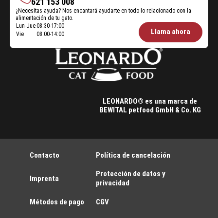
Contáctanos
621 153 008
¿Necesitas ayuda? Nos encantará ayudarte en todo lo relacionado con la
alimentación de tu gato.
Lun-Jue
08:30-17:00
Öffnungszeiten
Llama ahora
Vie
08:00-14:00
Futterberatung:
LEONARDO® es una marca de
BEWITAL petfood GmbH & Co. KG
Contacto
Política de cancelación
Protección de datos y
Imprenta
privacidad
Métodos de pago
CGV