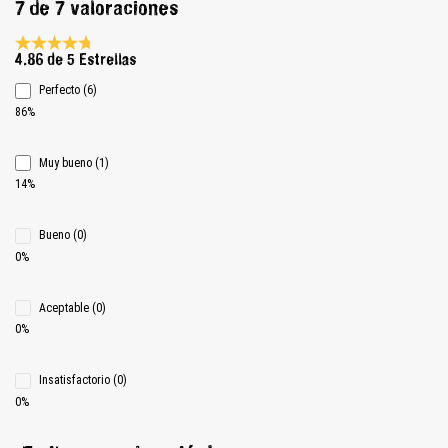
7 de 7 valoraciones
Calificación promedio de 4.8 de 5 estrellas
4.86 de 5 Estrellas
Perfecto (6)
86%
Muy bueno (1)
14%
Bueno (0)
0%
Aceptable (0)
0%
Insatisfactorio (0)
0%