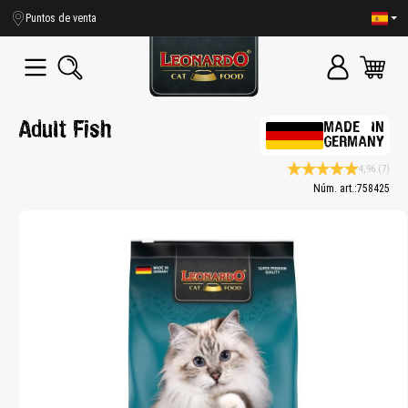
enido principal
Puntos de venta
Adult Fish
MADE IN
GERMANY
4,96
(7)
Calificación promedio d
Núm. art.:
758425
Bildergalerie überspringen