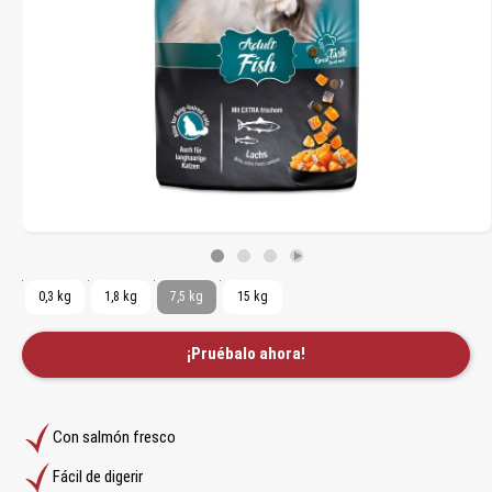
0,3 kg
1,8 kg
7,5 kg
15 kg
¡Pruébalo ahora!
Con salmón fresco
Fácil de digerir