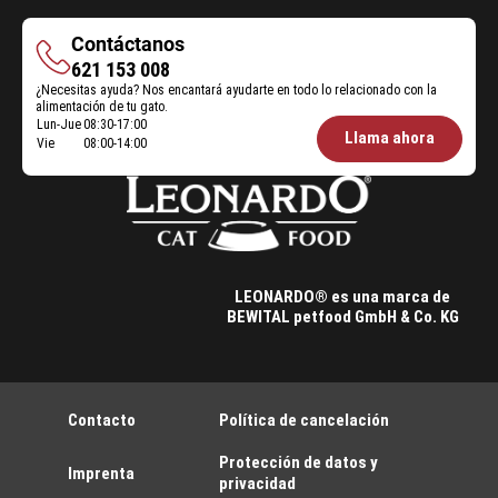
Contáctanos
Contáctanos
621 153 008
¿Necesitas ayuda? Nos encantará ayudarte en todo lo relacionado con la
alimentación de tu gato.
Lun-Jue
08:30-17:00
Öffnungszeiten
Llama ahora
Vie
08:00-14:00
Futterberatung:
LEONARDO® es una marca de
BEWITAL petfood GmbH & Co. KG
Contacto
Política de cancelación
Protección de datos y
Imprenta
privacidad